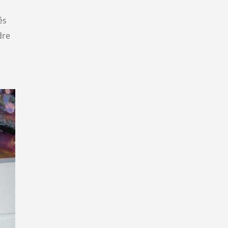
és
dre