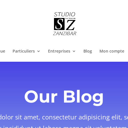
que
Particuliers
Entreprises
Blog
Mon compte
Our Blog
lor sit amet, consectetur adipisicing elit,