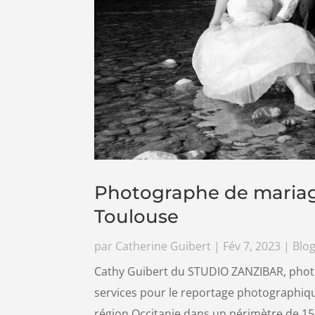
Photographe de mariage
Toulouse
par
Catherine Guibert
|
Fév 7, 2023
|
Blog
Cathy Guibert du STUDIO ZANZIBAR, phot
services pour le reportage photographiqu
région Occitanie dans un périmètre de 1