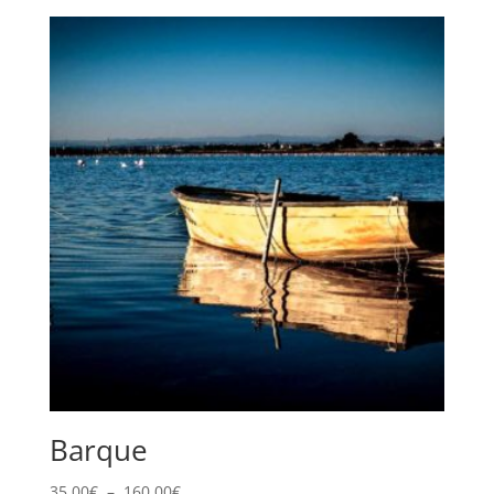
Barque
Plage
35,00
€
–
160,00
€