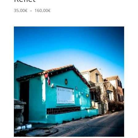
Plage
35,00
€
–
160,00
€
de
prix :
35,00€
à
160,00€