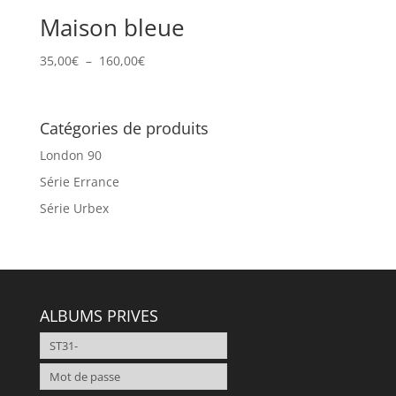
Maison bleue
Plage
35,00
€
–
160,00
€
de
prix :
35,00€
Catégories de produits
à
London 90
160,00€
Série Errance
Série Urbex
ALBUMS PRIVES