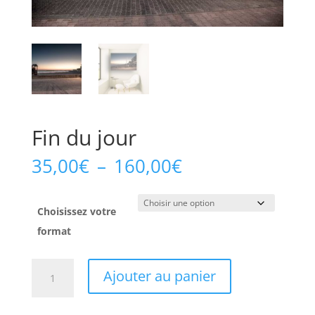
Fin du jour
Plage
35,00
€
–
160,00
€
de
prix :
35,00€
Choisissez votre
à
format
160,00€
quantité
Ajouter au panier
de
Fin
du