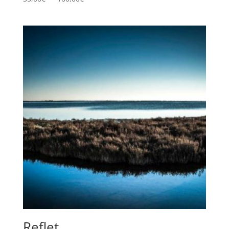
de
prix :
35,00€
à
160,00€
Reflet