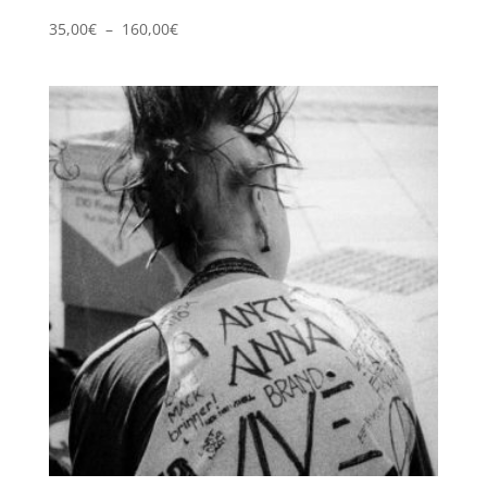
Plage
35,00
€
–
160,00
€
de
prix :
35,00€
à
160,00€