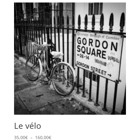
Le vélo
Plage
35,00
€
–
160,00
€