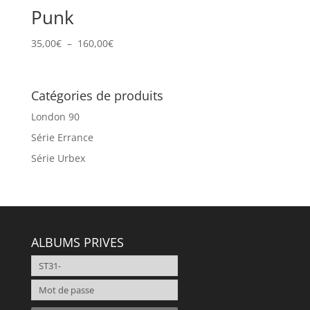
Punk
Plage
35,00
€
–
160,00
€
de
prix :
35,00€
Catégories de produits
à
London 90
160,00€
Série Errance
Série Urbex
ALBUMS PRIVES