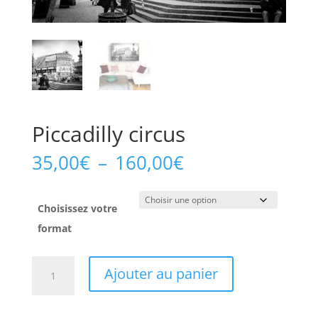
Piccadilly circus
Plage
35,00
€
–
160,00
€
de
prix :
35,00€
Choisissez votre
à
format
160,00€
quantité
Ajouter au panier
de
Piccadilly
circus