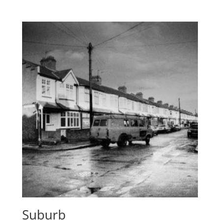
de
prix :
35,00€
à
160,00€
Suburb