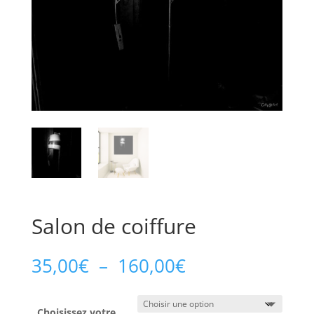
Salon de coiffure
Plage
35,00
€
–
160,00
€
de
prix :
35,00€
Choisissez votre