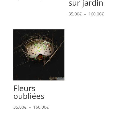
sur jardin
de
prix :
Plage
35,00
€
–
160,00
€
35,00€
de
à
prix :
160,00€
35,00€
à
160,00€
Fleurs
oubliées
Plage
35,00
€
–
160,00
€
de
prix :
35,00€