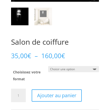
Salon de coiffure
Plage
35,00
€
–
160,00
€
de
prix :
35,00€
Choisissez votre
à
format
160,00€
quantité
Ajouter au panier
de
Salon
de