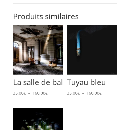
Produits similaires
La salle de bal
Tuyau bleu
Plage
Plage
35,00
€
–
160,00
€
35,00
€
–
160,00
€
de
de
prix :
prix :
35,00€
35,00€
à
à
160,00€
160,00€