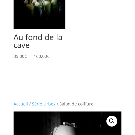
Au fond de la
cave
Plage
35,00
€
–
160,00
€
de
prix :
35,00€
à
160,00€
Accueil
/
Série Urbex
/ Salon de coiffure