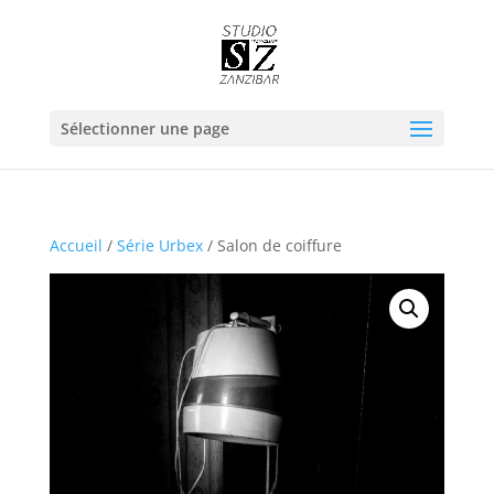
Sélectionner une page
Accueil
/
Série Urbex
/ Salon de coiffure