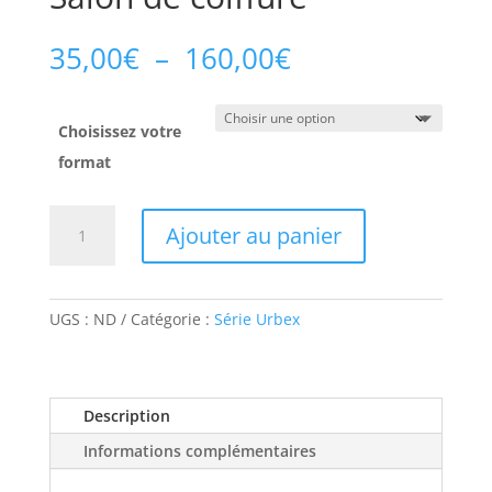
Plage
35,00
€
–
160,00
€
de
prix :
35,00€
Choisissez votre
à
format
160,00€
quantité
Ajouter au panier
de
Salon
de
coiffure
UGS :
ND
Catégorie :
Série Urbex
Description
Informations complémentaires