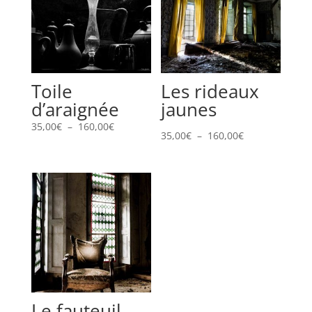
Toile
Les rideaux
d’araignée
jaunes
Plage
35,00
€
–
160,00
€
Plage
35,00
€
–
160,00
€
de
de
prix :
prix :
35,00€
35,00€
à
à
160,00€
160,00€
Le fauteuil