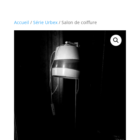
à
160,00€
Accueil
/
Série Urbex
/ Salon de coiffure