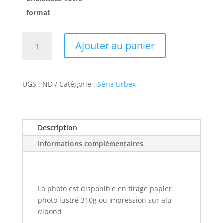
à
format
160,00€
quantité
Ajouter au panier
de
Salon
de
coiffure
UGS :
ND
Catégorie :
Série Urbex
Description
Informations complémentaires
La photo est disponible en tirage papier
photo lustré 310g ou impression sur alu
dibond