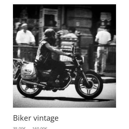
prix :
35,00€
à
160,00€
Biker vintage
Plage
35,00
€
–
160,00
€