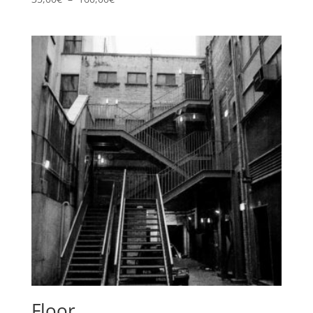
de
prix :
35,00€
à
160,00€
Floor