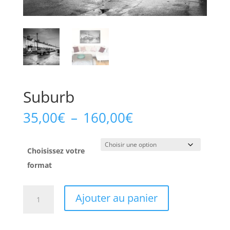
Suburb
Plage
35,00
€
–
160,00
€
de
prix :
35,00€
Choisissez votre
à
format
160,00€
quantité
Ajouter au panier
de
Suburb