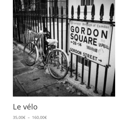
Le vélo
Plage
35,00
€
–
160,00
€
de