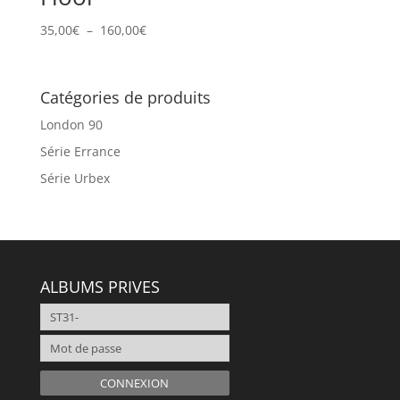
Plage
35,00
€
–
160,00
€
de
prix :
35,00€
Catégories de produits
à
London 90
160,00€
Série Errance
Série Urbex
ALBUMS PRIVES
CONNEXION