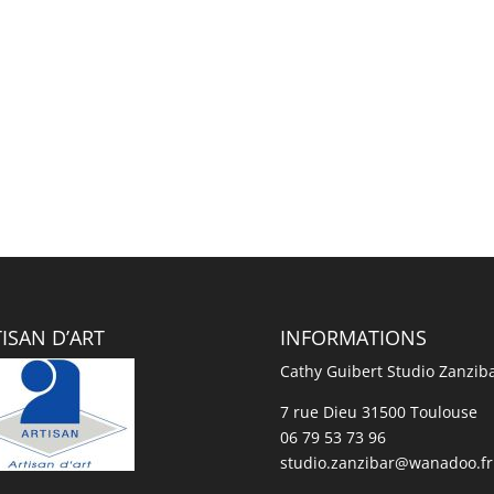
ISAN D’ART
INFORMATIONS
Cathy Guibert Studio Zanzib
7 rue Dieu 31500 Toulouse
06 79 53 73 96
studio.zanzibar@wanadoo.fr